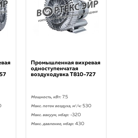
евая
Промышленная вихревая
одноступенчатая
57
воздуходувка T810-727
7.5
Мощность, кВт:
0
530
Макс. поток воздуха, м³/ч:
-320
Макс. вакуум, мбар:
430
Макс. давление, мбар: