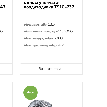
одноступенчатая
747
воздуходувка T910-737
18.5
Мощность, кВт:
40
1050
Макс. поток воздуха, м³/ч:
-360
Макс. вакуум, мбар:
460
Макс. давление, мбар:
Заказать товар
Много