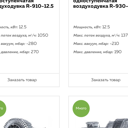
оступенчатая
одноступенчатая
духодувка R-910-12.5
воздуходувка R-930-
12.5
12.5
сть, кВт:
Мощность, кВт:
1050
13
 поток воздуха, м³/ч:
Макс. поток воздуха, м³/ч:
-280
-210
 вакуум, мбар:
Макс. вакуум, мбар:
270
190
 давление, мбар:
Макс. давление, мбар:
Заказать товар
Заказать товар
го
Много