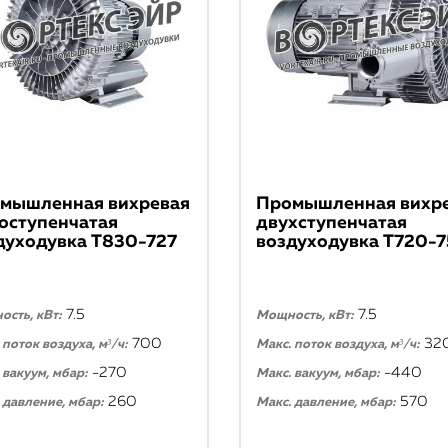
мышленная вихревая
Промышленная вихр
оступенчатая
двухступенчатая
духодувка T830-727
воздуходувка T720-7
7.5
7.5
сть, кВт:
Мощность, кВт:
700
32
 поток воздуха, м³/ч:
Макс. поток воздуха, м³/ч:
-270
-440
 вакуум, мбар:
Макс. вакуум, мбар:
260
570
 давление, мбар:
Макс. давление, мбар: