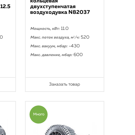
кольцевая
12.5
двухступенчатая
воздуходувка N82037
11.0
Мощность, кВт:
70
520
Макс. поток воздуха, м³/ч:
-430
Макс. вакуум, мбар:
600
Макс. давление, мбар:
Заказать товар
Много