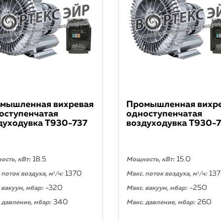
мышленная вихревая
Промышленная вихр
оступенчатая
одноступенчатая
духодувка T930-737
воздуходувка T930-
18.5
15.0
сть, кВт:
Мощность, кВт:
1370
13
 поток воздуха, м³/ч:
Макс. поток воздуха, м³/ч:
-320
-250
 вакуум, мбар:
Макс. вакуум, мбар:
340
260
 давление, мбар:
Макс. давление, мбар: