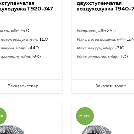
хступенчатая
двухступенчатая
духодувка T920-747
воздуходувка T940-
25.0
25.0
сть, кВт:
Мощность, кВт:
1110
19
 поток воздуха, м³/ч:
Макс. поток воздуха, м³/ч:
-440
-310
 вакуум, мбар:
Макс. вакуум, мбар:
590
270
 давление, мбар:
Макс. давление, мбар:
Заказать товар
Заказать товар
го
Много