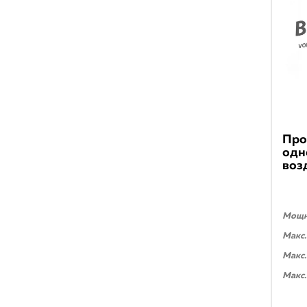
Про
одн
воз
Мощно
Макс.
Макс.
Макс.