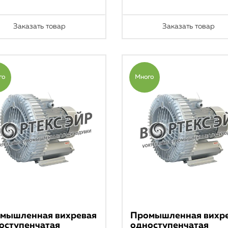
Заказать товар
Заказать товар
го
Много
мышленная вихревая
Промышленная вихр
оступенчатая
одноступенчатая