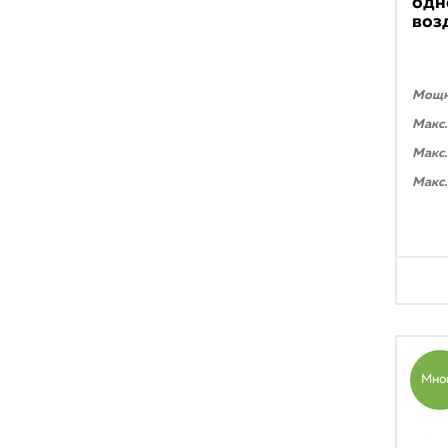
одн
воз
Мощно
Макс.
Макс.
Макс.
Мно