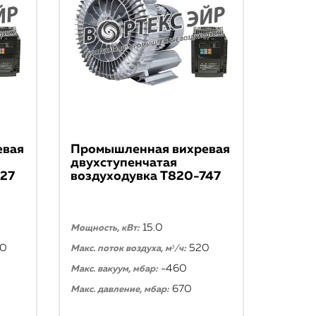
евая
Промышленная вихревая
двухступенчатая
727
воздуходувка T820-747
15.0
Мощность, кВт:
70
520
Макс. поток воздуха, м³/ч:
-460
Макс. вакуум, мбар:
670
Макс. давление, мбар: