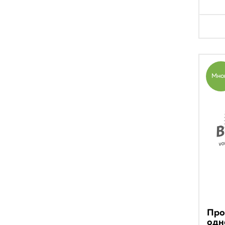
Мно
Про
одн