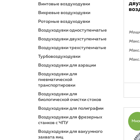
дву
Винтовые воздуходувки
воз
Вихревые воздуходувки
Роторные воздуходувки
Воздуходувки одноступенчатые
Мощно
Воздуходувки двухступенчатые
Макс.
Воздуходувки трехступенчатые
Макс.
Турбовоздуходувки
Макс.
Воздуходувки для аэрации
Воздуходувки для
пневматической
транспортировки
Воздуходувки для
биологической очистки стоков
Воздуходувки для полиграфии
Воздуходувки для фрезерных
Мно
станков с ЧПУ
Воздуходувки для вакуумного
захвата яиц