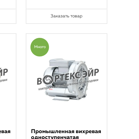
Заказать товар
Много
евая
Промышленная вихревая
одноступенчатая