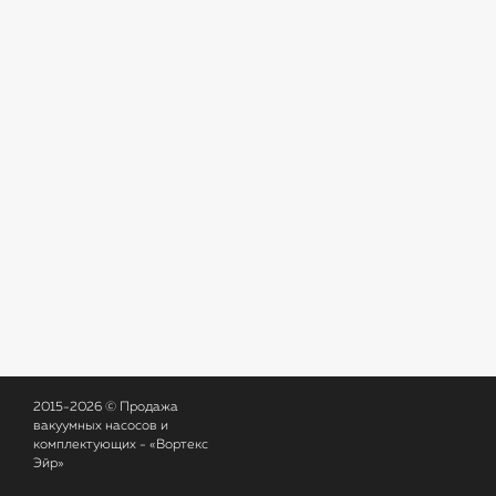
2015-2026 © Продажа
вакуумных насосов и
комплектующих - «Вортекс
Эйр»