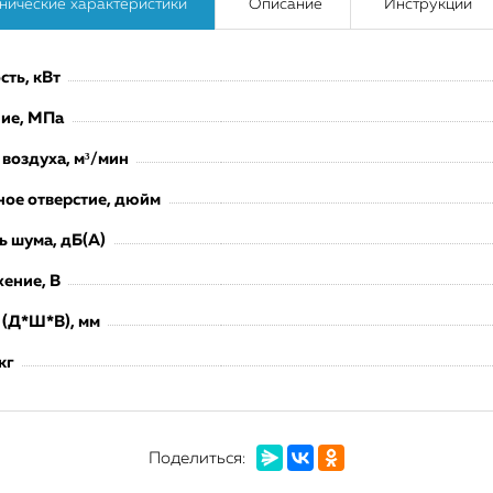
нические характеристики
Описание
Инструкции
ть, кВт
ие, МПа
 воздуха, м³/мин
ое отверстие, дюйм
ь шума, дБ(А)
ение, В
 (Д*Ш*В), мм
кг
Поделиться: