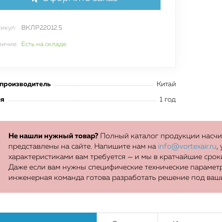
отраслей
икул:
ВКЛР22012.5
ичие:
Есть на складе
Оставить заявку
 производитель
Китай
ия
1 год
Не нашли нужный товар?
Полный каталог продукции насчит
представлены на сайте. Напишите нам на
info@vortexair.ru
,
характеристиками вам требуется — и мы в кратчайшие сро
Даже если вам нужны специфические технические параметр
инженерная команда готова разработать решение под ваш