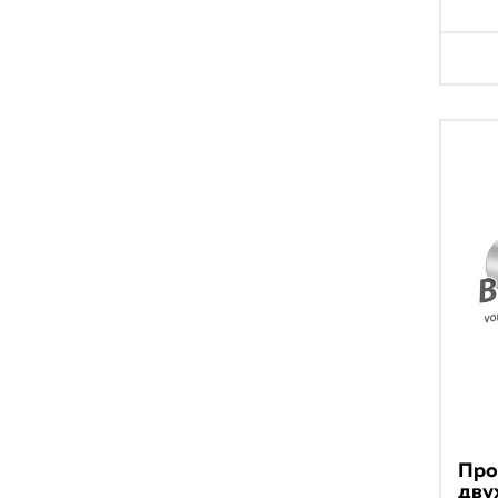
Про
дву