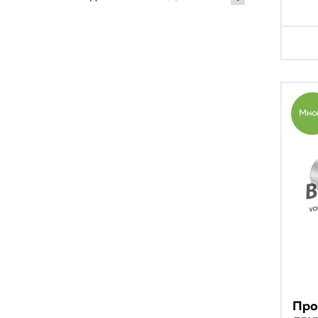
Мно
Про