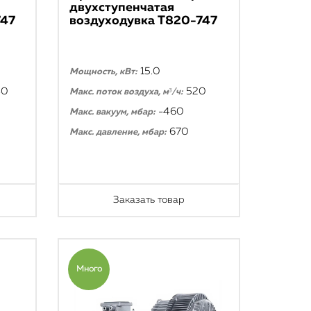
двухступенчатая
747
воздуходувка T820-747
15.0
Мощность, кВт:
40
520
Макс. поток воздуха, м³/ч:
-460
Макс. вакуум, мбар:
670
Макс. давление, мбар:
Заказать товар
Много