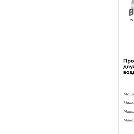
Про
дву
воз
Мощно
Макс.
Макс.
Макс.