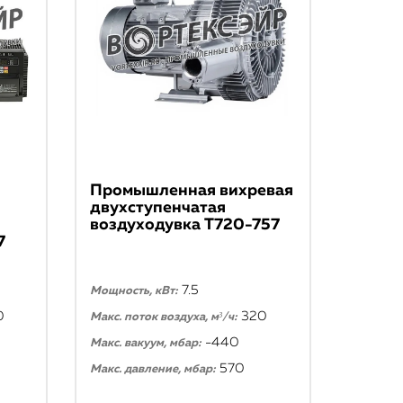
Промышленная вихревая
двухступенчатая
воздуходувка T720-757
7
7.5
Мощность, кВт:
0
320
Макс. поток воздуха, м³/ч:
-440
Макс. вакуум, мбар:
570
Макс. давление, мбар: