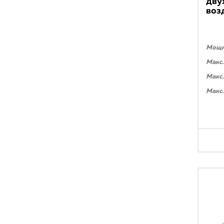
дву
воз
Мощно
Макс.
Макс.
Макс.