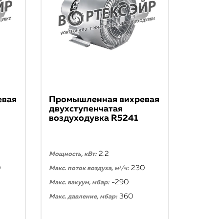
евая
Промышленная вихревая
двухступенчатая
воздуходувка R5241
2.2
Мощность, кВт:
0
230
Макс. поток воздуха, м³/ч:
-290
Макс. вакуум, мбар:
360
Макс. давление, мбар: