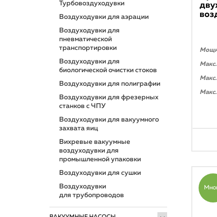
Турбовоздуходувки
дву
воз
Воздуходувки для аэрации
Воздуходувки для
пневматической
транспортировки
Мощно
Воздуходувки для
Макс.
биологической очистки стоков
Макс.
Воздуходувки для полиграфии
Макс.
Воздуходувки для фрезерных
станков с ЧПУ
Воздуходувки для вакуумного
захвата яиц
Вихревые вакуумные
воздуходувки для
промышленной упаковки
Воздуходувки для сушки
Воздуходувки
Мно
для трубопроводов