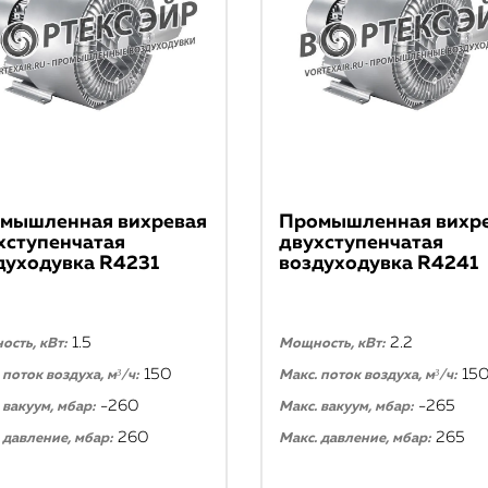
мышленная вихревая
Промышленная вихр
хступенчатая
двухступенчатая
духодувка R4231
воздуходувка R4241
1.5
2.2
сть, кВт:
Мощность, кВт:
150
15
 поток воздуха, м³/ч:
Макс. поток воздуха, м³/ч:
-260
-265
 вакуум, мбар:
Макс. вакуум, мбар:
260
265
 давление, мбар:
Макс. давление, мбар: