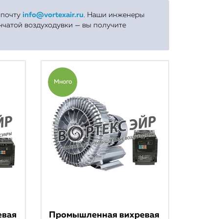
а почту
info@vortexair.ru
. Наши инженеры
нчатой воздуходувки — вы получите
Много
евая
Промышленная вихревая