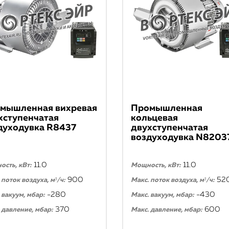
мышленная вихревая
Промышленная
хступенчатая
кольцевая
духодувка R8437
двухступенчатая
воздуходувка N8203
11.0
11.0
сть, кВт:
Мощность, кВт:
900
52
 поток воздуха, м³/ч:
Макс. поток воздуха, м³/ч:
-280
-430
 вакуум, мбар:
Макс. вакуум, мбар:
370
600
 давление, мбар:
Макс. давление, мбар: