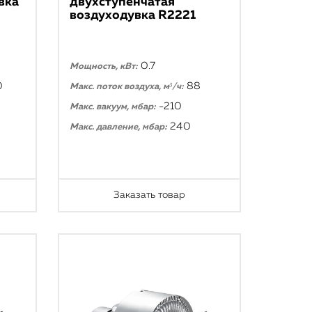
вка
двухступенчатая
воздуходувка R2221
0.7
Мощность, кВт:
0
88
Макс. поток воздуха, м³/ч:
-210
Макс. вакуум, мбар:
240
Макс. давление, мбар:
Заказать товар