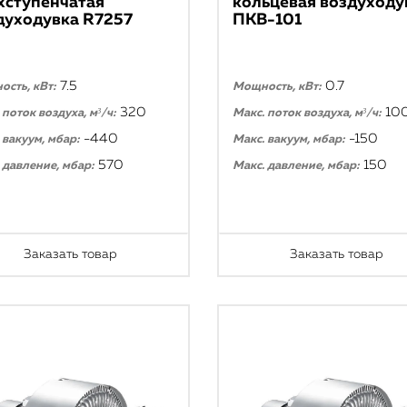
хступенчатая
кольцевая воздуходу
духодувка R7257
ПКВ-101
7.5
0.7
сть, кВт:
Мощность, кВт:
320
10
 поток воздуха, м³/ч:
Макс. поток воздуха, м³/ч:
-440
-150
 вакуум, мбар:
Макс. вакуум, мбар:
570
150
 давление, мбар:
Макс. давление, мбар:
Заказать товар
Заказать товар