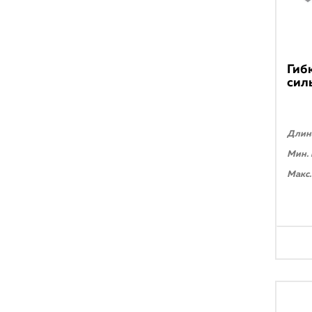
Гиб
сил
Длина
Мин. 
Макс.