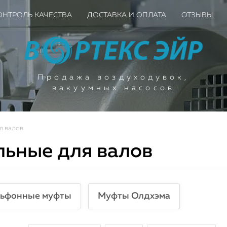
ОНТРОЛЬ КАЧЕСТВА
ДОСТАВКА И ОПЛАТА
ОТЗЫВЫ
Продажа воздуходувок,
вакуумных насосов
я валов
ьные для валов
ое поступление вакуу
ышленных насосов для
ьфонные муфты
Муфты Олдхэма