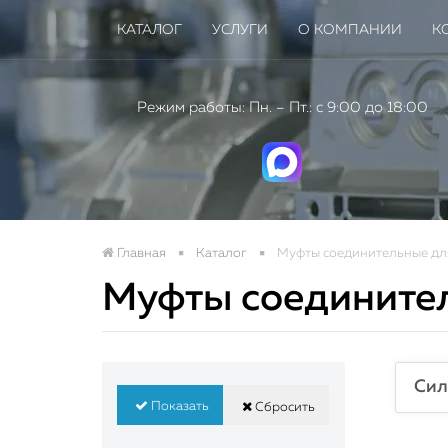
КАТАЛОГ
УСЛУГИ
О КОМПАНИИ
К
Режим работы: Пн. – Пт.: с 9:00 до 18:00
Главная
Каталог
Муфты соединительные дл
Муфты соединител
Нов
пром
Сил
Показать
Сбросить