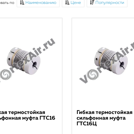
отраслей
Наименованию
Цене
Популярности
вать по
Оставить заявку
кая термостойкая
Гибкая термостойкая
ьфонная муфта ГТС16
сильфонная муфта
ГТС16Ц