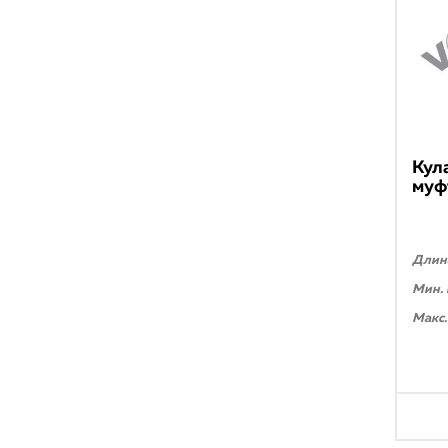
Кул
муф
Длина
Мин. 
Макс.