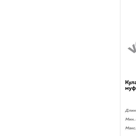
Кул
муф
Длина
Мин. 
Макс.