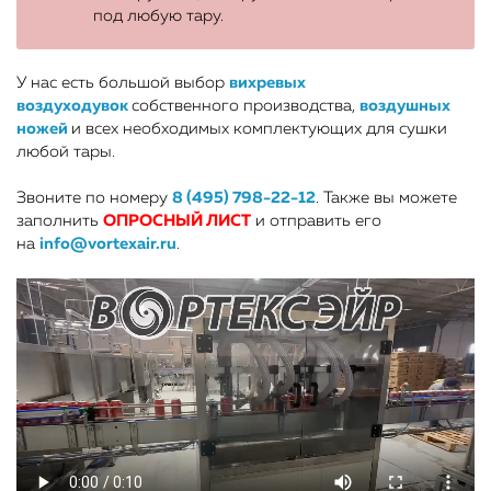
под любую тару.
У нас есть большой выбор
вихревых
воздуходувок
собственного производства,
воздушных
ножей
и всех необходимых комплектующих для сушки
любой тары.
Звоните по номеру
8 (495) 798-22-12
. Также вы можете
заполнить
ОПРОСНЫЙ ЛИСТ
и отправить его
на
info@vortexair.ru
.