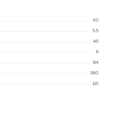
50
5.5
45
6
84
380
115