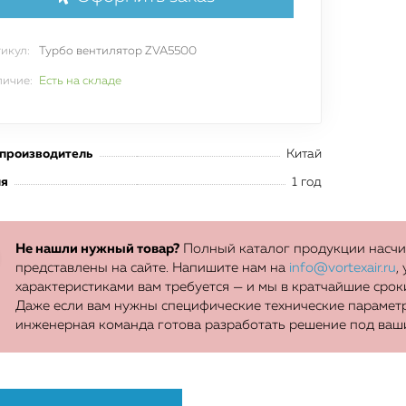
отраслей
икул:
Турбо вентилятор ZVA5500
ичие:
Есть на складе
Оставить заявку
 производитель
Китай
ия
1 год
Не нашли нужный товар?
Полный каталог продукции насчит
представлены на сайте. Напишите нам на
info@vortexair.ru
,
характеристиками вам требуется — и мы в кратчайшие сро
Даже если вам нужны специфические технические параметр
инженерная команда готова разработать решение под ваш