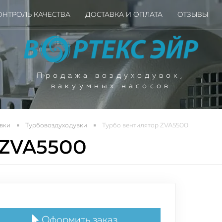
ОНТРОЛЬ КАЧЕСТВА
ДОСТАВКА И ОПЛАТА
ОТЗЫВЫ
Продажа воздуходувок,
вакуумных насосов
вки
Турбовоздуходувки
Турбо вентилятор ZVA5500
р ZVA5500
ое поступление вакуу
ышленных насосов для
Оформить заказ