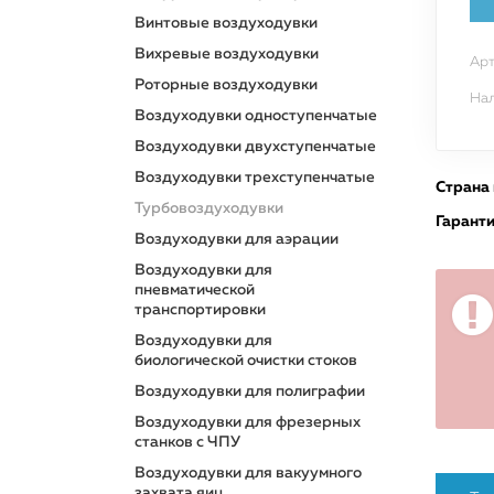
Винтовые воздуходувки
Вихревые воздуходувки
Арт
Роторные воздуходувки
Нал
Воздуходувки одноступенчатые
Воздуходувки двухступенчатые
Воздуходувки трехступенчатые
Страна
Турбовоздуходувки
Гарант
Воздуходувки для аэрации
Воздуходувки для
пневматической
транспортировки
Воздуходувки для
биологической очистки стоков
Воздуходувки для полиграфии
Воздуходувки для фрезерных
станков с ЧПУ
Воздуходувки для вакуумного
захвата яиц