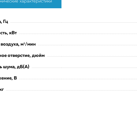
нические характеристики
, Гц
ть, кВт
 воздуха, м³/мин
ое отверстие, дюйм
ь шума, дБ(А)
ение, В
кг