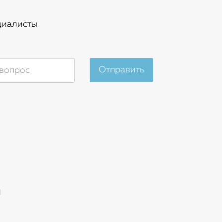
циалисты
Отправить
я