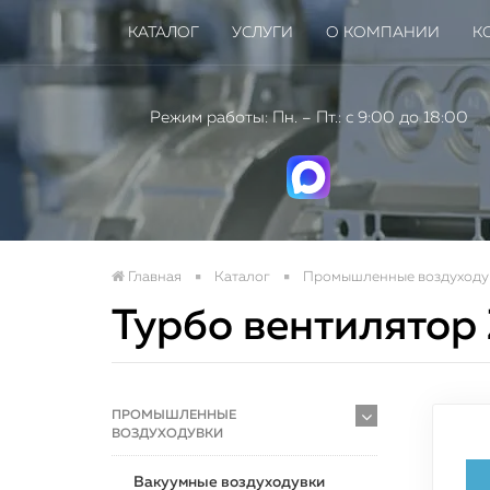
КАТАЛОГ
УСЛУГИ
О КОМПАНИИ
К
Режим работы: Пн. – Пт.: с 9:00 до 18:00
Главная
Каталог
Промышленные воздуходу
Турбо вентилято
Нов
ПРОМЫШЛЕННЫЕ
пром
ВОЗДУХОДУВКИ
Вакуумные воздуходувки