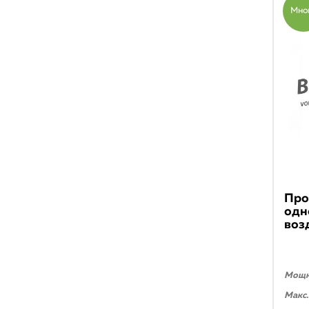
Мно
Про
одн
воз
Мощно
Макс.