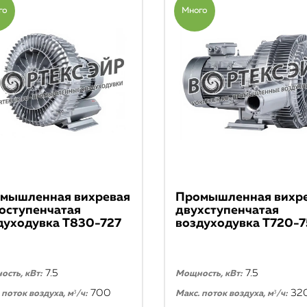
го
Много
мышленная вихревая
Промышленная вихр
оступенчатая
двухступенчатая
духодувка T830-727
воздуходувка T720-7
7.5
7.5
сть, кВт:
Мощность, кВт:
700
32
 поток воздуха, м³/ч:
Макс. поток воздуха, м³/ч: