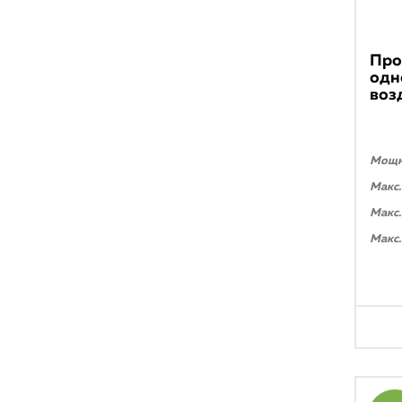
Про
одн
воз
Мощно
Макс.
Макс.
Макс.