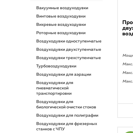
Вакуумные воздуходувки
Винтовые воздуходувки
Про
Вихревые воздуходувки
дву
Роторные воздуходувки
воз
Воздуходувки одноступенчатые
Воздуходувки двухступенчатые
Мощно
Воздуходувки трехступенчатые
Макс.
Турбовоздуходувки
Макс.
Воздуходувки для аэрации
Макс.
Воздуходувки для
пневматической
транспортировки
Воздуходувки для
биологической очистки стоков
Воздуходувки для полиграфии
Воздуходувки для фрезерных
станков с ЧПУ