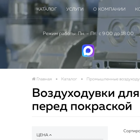
КАТАЛОГ
УСЛУГИ
О КОМПАНИИ
К
Режим работы: Пн. – Пт.: с 9:00 до 18:00
Главная
Каталог
Промышленные воздуходу
Воздуходувки для
Нов
перед покраской
пром
Сортиро
ЦЕНА