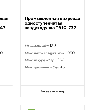
евая
Промышленная вихревая
одноступенчатая
747
воздуходувка T910-737
18.5
Мощность, кВт:
40
1050
Макс. поток воздуха, м³/ч:
-360
Макс. вакуум, мбар:
460
Макс. давление, мбар:
Заказать товар