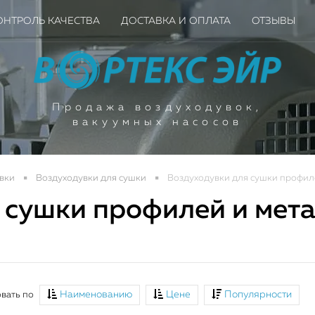
ОНТРОЛЬ КАЧЕСТВА
ДОСТАВКА И ОПЛАТА
ОТЗЫВЫ
Продажа воздуходувок,
вакуумных насосов
вки
Воздуходувки для сушки
Воздуходувки для сушки профиле
 сушки профилей и мета
ое поступление вакуу
ышленных насосов для
Наименованию
Цене
Популярности
вать по