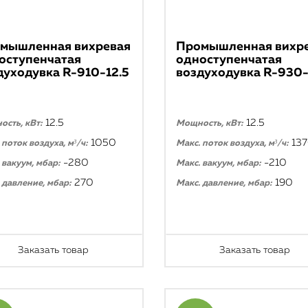
мышленная вихревая
Промышленная вихр
оступенчатая
одноступенчатая
духодувка R-910-12.5
воздуходувка R-930-
12.5
12.5
сть, кВт:
Мощность, кВт:
1050
13
 поток воздуха, м³/ч:
Макс. поток воздуха, м³/ч:
-280
-210
 вакуум, мбар:
Макс. вакуум, мбар:
270
190
 давление, мбар:
Макс. давление, мбар:
Заказать товар
Заказать товар