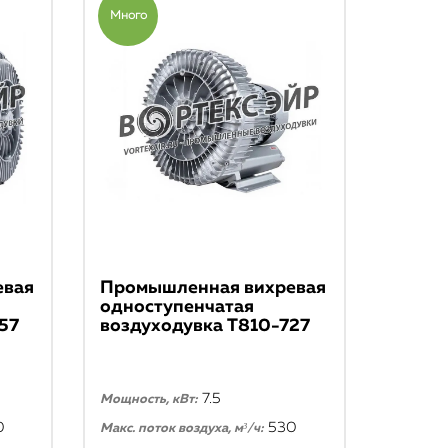
Много
евая
Промышленная вихревая
одноступенчатая
57
воздуходувка T810-727
7.5
Мощность, кВт:
0
530
Макс. поток воздуха, м³/ч: