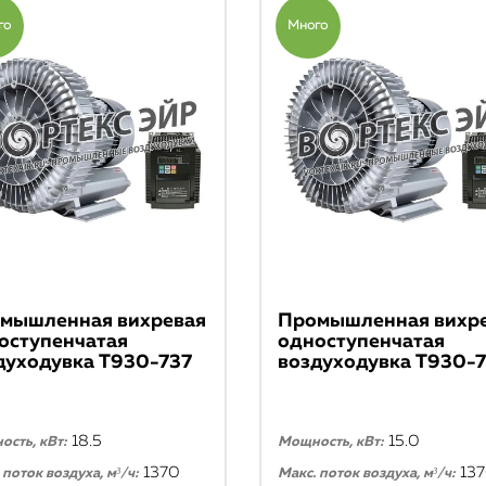
го
Много
мышленная вихревая
Промышленная вихр
оступенчатая
одноступенчатая
духодувка T930-737
воздуходувка T930-
18.5
15.0
сть, кВт:
Мощность, кВт:
1370
13
 поток воздуха, м³/ч:
Макс. поток воздуха, м³/ч: