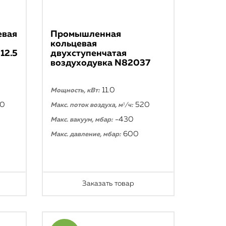
евая
Промышленная
кольцевая
12.5
двухступенчатая
воздуходувка N82037
11.0
Мощность, кВт:
70
520
Макс. поток воздуха, м³/ч:
-430
Макс. вакуум, мбар:
600
Макс. давление, мбар:
Заказать товар