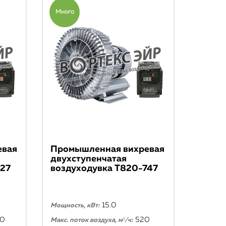
Много
евая
Промышленная вихревая
двухступенчатая
727
воздуходувка T820-747
15.0
Мощность, кВт:
70
520
Макс. поток воздуха, м³/ч: