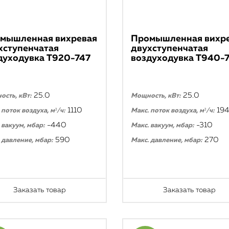
мышленная вихревая
Промышленная вихр
хступенчатая
двухступенчатая
духодувка T920-747
воздуходувка T940-
25.0
25.0
сть, кВт:
Мощность, кВт:
1110
19
 поток воздуха, м³/ч:
Макс. поток воздуха, м³/ч:
-440
-310
 вакуум, мбар:
Макс. вакуум, мбар:
590
270
 давление, мбар:
Макс. давление, мбар:
Заказать товар
Заказать товар