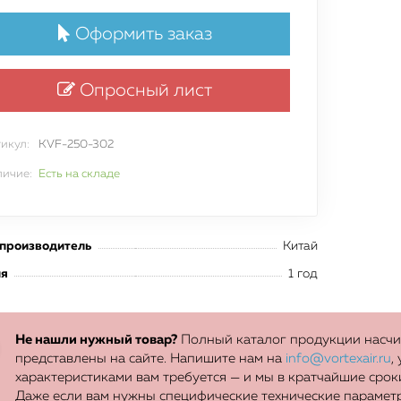
отраслей
Оформить заказ
Опросный лист
Оставить заявку
икул:
KVF-250-302
ичие:
Есть на складе
 производитель
Китай
ия
1 год
Не нашли нужный товар?
Полный каталог продукции насчит
представлены на сайте. Напишите нам на
info@vortexair.ru
,
характеристиками вам требуется — и мы в кратчайшие сро
Даже если вам нужны специфические технические параметр