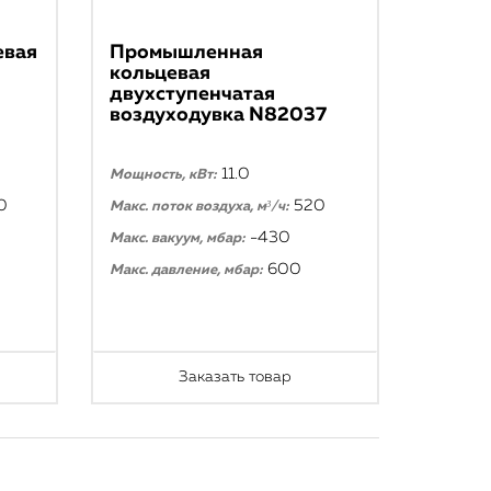
евая
Промышленная
кольцевая
двухступенчатая
воздуходувка N82037
11.0
Мощность, кВт:
0
520
Макс. поток воздуха, м³/ч:
-430
Макс. вакуум, мбар:
600
Макс. давление, мбар:
Заказать товар