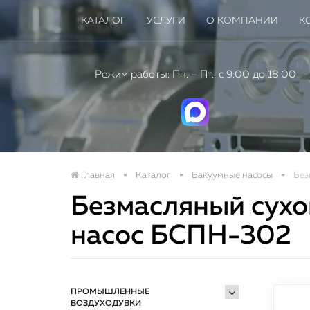
КАТАЛОГ
УСЛУГИ
О КОМПАНИИ
К
Режим работы: Пн. – Пт.: с 9:00 до 18:00
Главная
Каталог
Вакуумные насосы
Без
Безмасляный сухо
Нов
насос БСПН-302
пром
ПРОМЫШЛЕННЫЕ
ВОЗДУХОДУВКИ