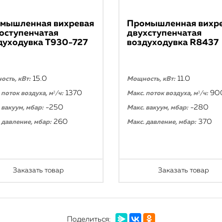
мышленная вихревая
Промышленная вихр
оступенчатая
двухступенчатая
духодувка T930-727
воздуходувка R8437
15.0
11.0
сть, кВт:
Мощность, кВт:
1370
90
 поток воздуха, м³/ч:
Макс. поток воздуха, м³/ч:
-250
-280
 вакуум, мбар:
Макс. вакуум, мбар:
260
370
 давление, мбар:
Макс. давление, мбар:
Заказать товар
Заказать товар
Поделиться: