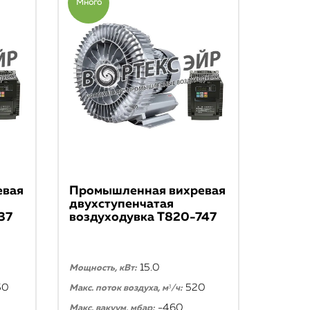
Много
евая
Промышленная вихревая
двухступенчатая
37
воздуходувка T820-747
15.0
Мощность, кВт:
50
520
Макс. поток воздуха, м³/ч:
-460
Макс. вакуум, мбар: