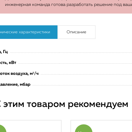
инженерная команда готова разработать решение под ваш
нические характеристики
Описание
, Гц
ть, кВт
оток воздуха, м³/ч
давление, мбар
 этим товаром рекомендуем