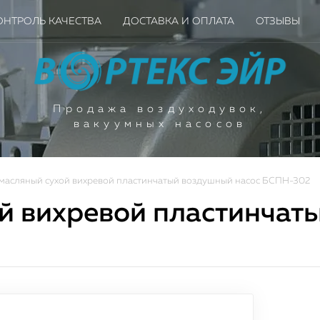
ОНТРОЛЬ КАЧЕСТВА
ДОСТАВКА И ОПЛАТА
ОТЗЫВЫ
Продажа воздуходувок,
вакуумных насосов
масляный сухой вихревой пластинчатый воздушный насос БСПН-302
й вихревой пластинчат
ое поступление вакуу
ышленных насосов для