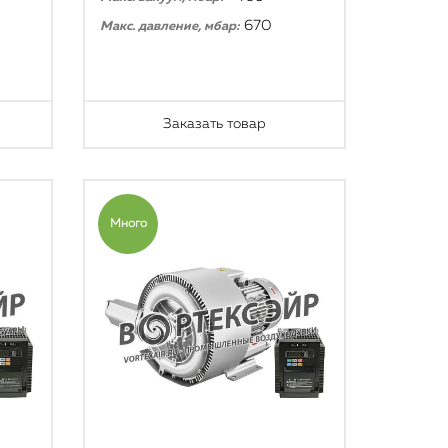
670
Макс. давление, мбар:
Заказать товар
Много