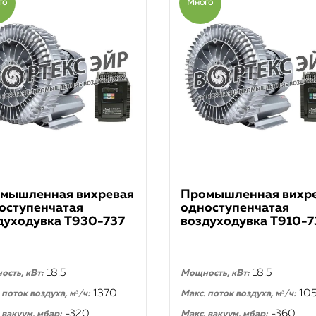
го
Много
мышленная вихревая
Промышленная вихр
оступенчатая
одноступенчатая
духодувка T930-737
воздуходувка T910-7
18.5
18.5
сть, кВт:
Мощность, кВт:
1370
10
 поток воздуха, м³/ч:
Макс. поток воздуха, м³/ч:
-320
-360
 вакуум, мбар:
Макс. вакуум, мбар: