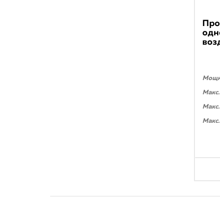
Про
одн
воз
Мощно
Макс.
Макс.
Макс.