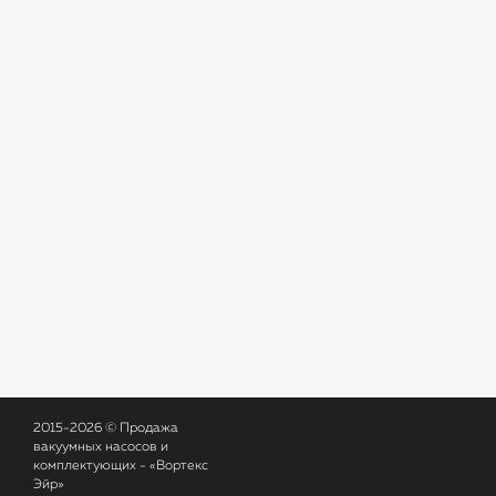
2015-2026 © Продажа
вакуумных насосов и
комплектующих - «Вортекс
Эйр»